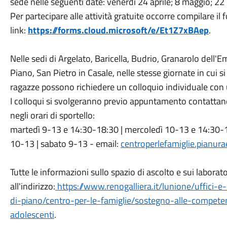
sede nelle seguenti date: venerdì 24 aprile; 8 maggio; 2
Per partecipare alle attività gratuite occorre compilare il f
link:
https://forms.cloud.microsoft/e/Et1Z7xBAep
.
Nelle sedi di Argelato, Baricella, Budrio, Granarolo dell'Em
Piano, San Pietro in Casale, nelle stesse giornate in cui si 
ragazze possono richiedere un colloquio individuale con u
I colloqui si svolgeranno previo appuntamento contattand
negli orari di sportello:
martedì 9-13 e 14:30-18:30 | mercoledì 10-13 e 14:30-1
10-13 | sabato 9-13 - email:
centroperlefamiglie.pianura
Tutte le informazioni sullo spazio di ascolto e sui laborato
all'indirizzo:
https://www.renogalliera.it/lunione/uffici-e-
di-piano/centro-per-le-famiglie/sostegno-alle-competen
adolescenti
.