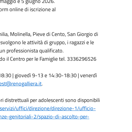
2 maggio e 5 giugno 2026.
orm online di iscrizione al
ilia, Molinella, Pieve di Cento, San Giorgio di
svolgono le attività di gruppo, i ragazzi e le
n professionista qualificato.
o il Centro per le Famiglie tel. 3336296526
8:30 | giovedì 9-13 e 14:30-18:30 | venerdì
est@renogalliera.it
.
ri distrettuali per adolescenti sono disponibili
servizi/uffici/direzione/direzione-1/ufficio-
ze-genitoriali-2/spazio-di-ascolto-per-