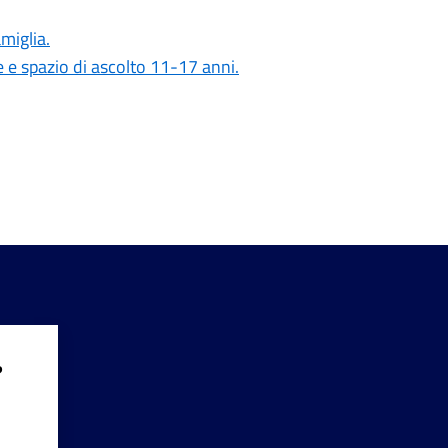
amiglia.
e e spazio di ascolto 11-17 anni.
?