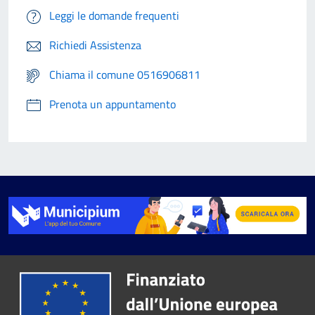
Leggi le domande frequenti
Richiedi Assistenza
Chiama il comune 0516906811
Prenota un appuntamento