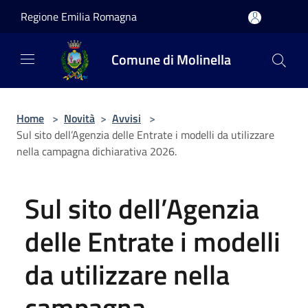
Salta al contenuto principale
Regione Emilia Romagna
Comune di Molinella
Home
>
Novità
>
Avvisi
>
Sul sito dell’Agenzia delle Entrate i modelli da utilizzare
nella campagna dichiarativa 2026.
Sul sito dell’Agenzia
delle Entrate i modelli
da utilizzare nella
campagna