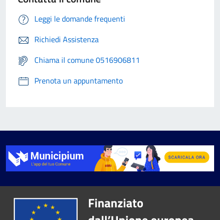
Leggi le domande frequenti
Richiedi Assistenza
Chiama il comune 0516906811
Prenota un appuntamento