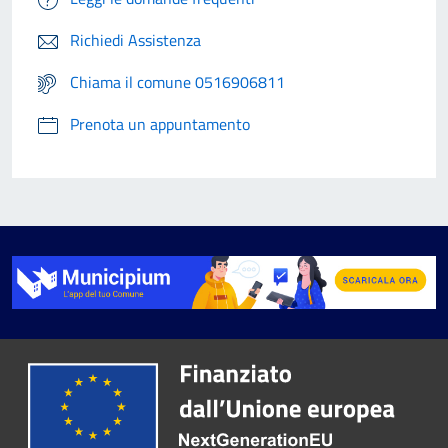
Richiedi Assistenza
Chiama il comune 0516906811
Prenota un appuntamento