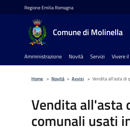
Salta al contenuto principale
Regione Emilia Romagna
Comune di Molinella
Amministrazione
Novità
Servizi
Vivere 
Home
>
Novità
>
Avvisi
>
Vendita all'asta di 
Vendita all'asta 
comunali usati in 