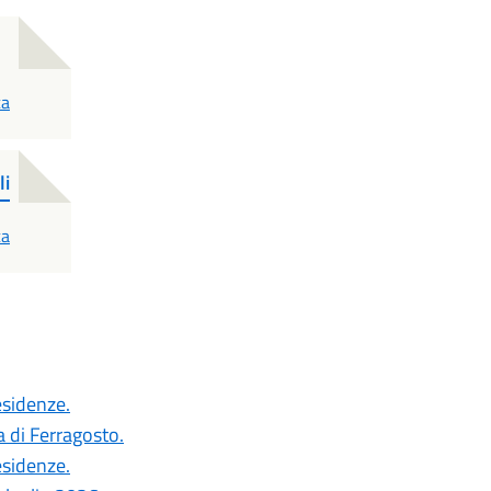
ca
li
ca
esidenze.
a di Ferragosto.
esidenze.