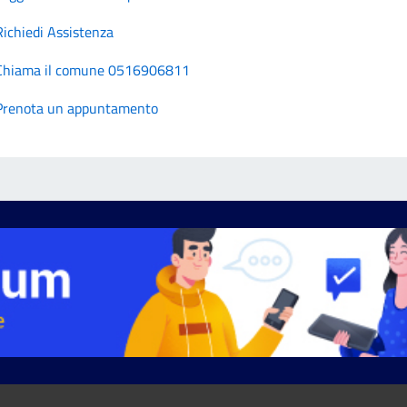
Richiedi Assistenza
Chiama il comune 0516906811
Prenota un appuntamento