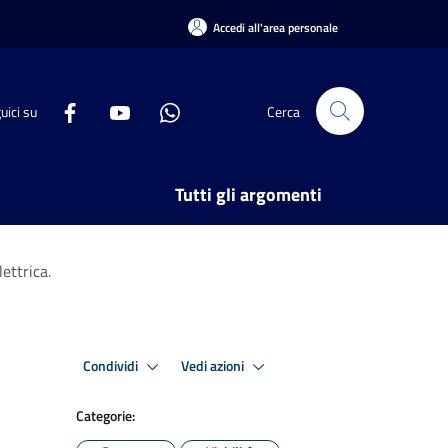
Accedi all'area personale
uici su
Cerca
Tutti gli argomenti
ettrica.
Condividi
Vedi azioni
Categorie: