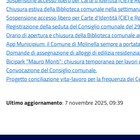
Sospensione accesso libero per Carte d'Identità (CIE) e R
Chiusura estiva della Biblioteca comunale nella settiman
Sospensione accesso libero per Carte d'Identità (CIE) e R
Registrazione della seduta del Consiglio comunale del 29
Orario di apertura e chiusura della Biblioteca comunale 
App Municipium: il Comune di Molinella sempre a portat
Domande di assegnazione di alloggi di edilizia residenzia
Bicipark "Mauro Monti": chiusura temporanea per lavori 
Convocazione del Consiglio comunale.
Progetto conciliazione vita-lavoro per la frequenza dei Ce
Ultimo aggiornamento
: 7 novembre 2025, 09:39