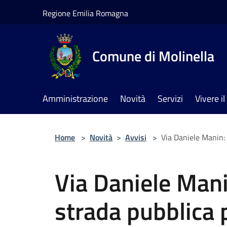
Salta al contenuto principale
Regione Emilia Romagna
Comune di Molinella
Amministrazione
Novità
Servizi
Vivere 
Home
>
Novità
>
Avvisi
>
Via Daniele Manin: 
Via Daniele Mani
strada pubblica 