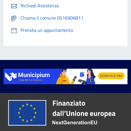
Richiedi Assistenza
Chiama il comune 0516906811
Prenota un appuntamento