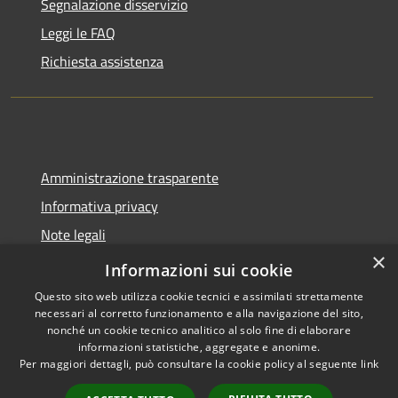
Segnalazione disservizio
Leggi le FAQ
Richiesta assistenza
Amministrazione trasparente
Informativa privacy
Note legali
×
Dichiarazione di accessibilità
Informazioni sui cookie
Questo sito web utilizza cookie tecnici e assimilati strettamente
necessari al corretto funzionamento e alla navigazione del sito,
nonché un cookie tecnico analitico al solo fine di elaborare
informazioni statistiche, aggregate e anonime.
RSS
Copyright © 2026 • Comune di
Per maggiori dettagli, può consultare la cookie policy al seguente
link
Accessibilità
Molinella • Powered by
Privacy
Municipium
Accesso
•