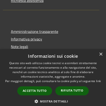
Richiesta assistenza
Amministrazione trasparente
Informativa privacy
Note legali
×
Dichiarazione di accessibilità
Informazioni sui cookie
Questo sito web utilizza cookie tecnici e assimilati strettamente
necessari al corretto funzionamento e alla navigazione del sito,
nonché un cookie tecnico analitico al solo fine di elaborare
informazioni statistiche, aggregate e anonime.
RSS
Copyright © 2026 • Comune di
Per maggiori dettagli, può consultare la cookie policy al seguente
link
Accessibilità
Molinella • Powered by
Privacy
Municipium
Accesso
•
RIFIUTA TUTTO
ACCETTA TUTTO
Cookie
redazione
Mappa del sito
MOSTRA DETTAGLI