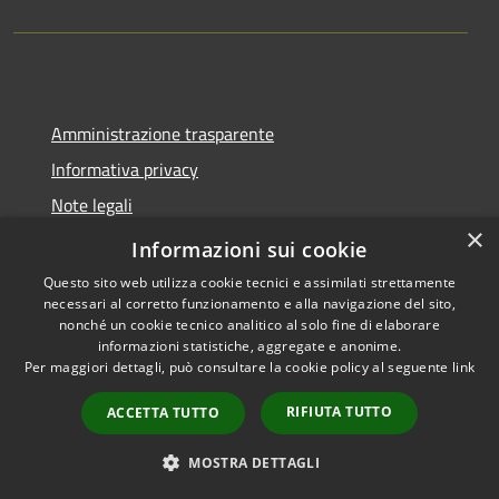
Amministrazione trasparente
Informativa privacy
Note legali
×
Dichiarazione di accessibilità
Informazioni sui cookie
Questo sito web utilizza cookie tecnici e assimilati strettamente
necessari al corretto funzionamento e alla navigazione del sito,
nonché un cookie tecnico analitico al solo fine di elaborare
informazioni statistiche, aggregate e anonime.
RSS
Copyright © 2026 • Comune di
Per maggiori dettagli, può consultare la cookie policy al seguente
link
Accessibilità
Molinella • Powered by
Privacy
Municipium
Accesso
•
RIFIUTA TUTTO
ACCETTA TUTTO
Cookie
redazione
Mappa del sito
MOSTRA DETTAGLI