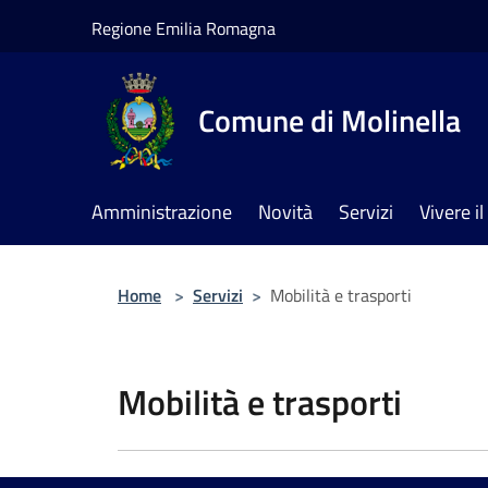
Salta al contenuto principale
Regione Emilia Romagna
Comune di Molinella
Amministrazione
Novità
Servizi
Vivere 
Home
>
Servizi
>
Mobilità e trasporti
Mobilità e trasporti