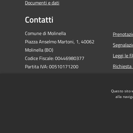
Documenti e dati
Contatti
Comune di Molinella
Prenotaz
Piazza Anselmo Martoni, 1, 40062
Segnalazi
Molinella (BO)
Leggi le 
Codice Fiscale: 00446980377
Richiesta
Partita IVA: 00510171200
PEC:
comune.molinella@cert.provincia.bo.it
Questo sito 
Centralino Unico: 0516906811
alla navig
RSS
Accessibilità
Privacy
Cookie
Mappa de