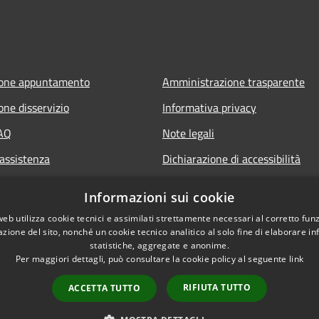
ione appuntamento
Amministrazione trasparente
one disservizio
Informativa privacy
FAQ
Note legali
 assistenza
Dichiarazione di accessibilità
Informazioni sui cookie
web utilizza cookie tecnici e assimilati strettamente necessari al corretto fu
azione del sito, nonché un cookie tecnico analitico al solo fine di elaborare i
statistiche, aggregate e anonime.
Per maggiori dettagli, può consultare la cookie policy al seguente
link
RIFIUTA TUTTO
ACCETTA TUTTO
l sito
Copyright © 2026 • Comune di