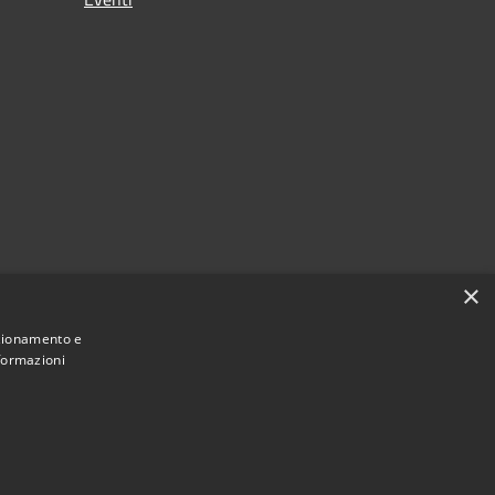
×
nzionamento e
nformazioni
Municipium
Accesso redazione
 Molinella • Powered by
•