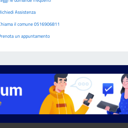
Richiedi Assistenza
Chiama il comune 0516906811
Prenota un appuntamento