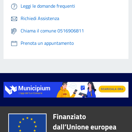
Leggi le domande frequenti
Richiedi Assistenza
Chiama il comune 0516906811
Prenota un appuntamento