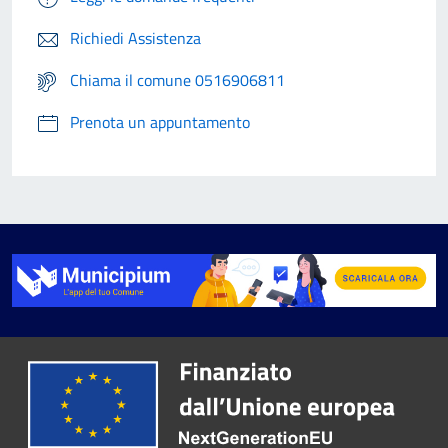
Richiedi Assistenza
Chiama il comune 0516906811
Prenota un appuntamento