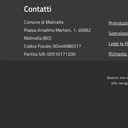
Contatti
Comune di Molinella
Prenotaz
Piazza Anselmo Martoni, 1, 40062
Segnalazi
Molinella (BO)
Leggi le 
Codice Fiscale: 00446980377
Richiesta
Partita IVA: 00510171200
PEC:
comune.molinella@cert.provincia.bo.it
Questo sito 
Centralino Unico: 0516906811
alla navig
RSS
Accessibilità
Privacy
Cookie
Mappa de