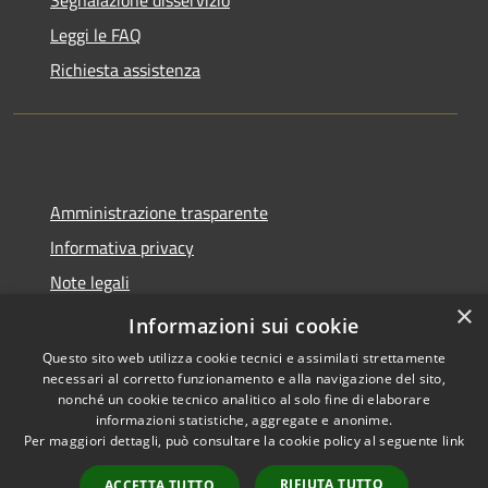
Segnalazione disservizio
Leggi le FAQ
Richiesta assistenza
Amministrazione trasparente
Informativa privacy
Note legali
×
Dichiarazione di accessibilità
Informazioni sui cookie
Questo sito web utilizza cookie tecnici e assimilati strettamente
necessari al corretto funzionamento e alla navigazione del sito,
nonché un cookie tecnico analitico al solo fine di elaborare
informazioni statistiche, aggregate e anonime.
RSS
Copyright © 2026 • Comune di
Per maggiori dettagli, può consultare la cookie policy al seguente
link
Accessibilità
Molinella • Powered by
Privacy
Municipium
Accesso
•
RIFIUTA TUTTO
ACCETTA TUTTO