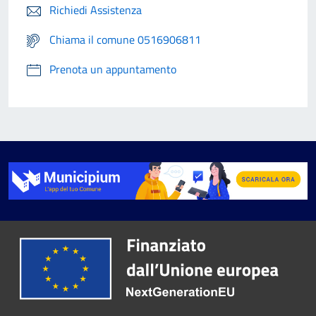
Richiedi Assistenza
Chiama il comune 0516906811
Prenota un appuntamento