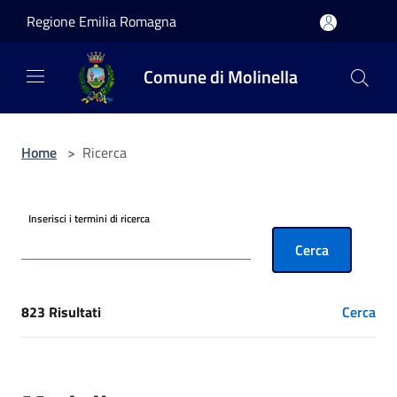
Salta al contenuto principale
Regione Emilia Romagna
Comune di Molinella
Home
>
Ricerca
Inserisci i termini di ricerca
Cerca
823 Risultati
Cerca
[results] Risultati