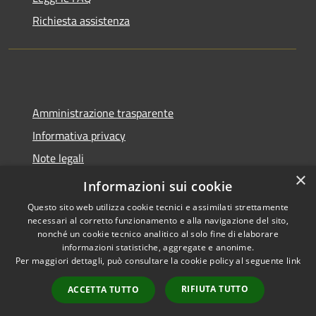
Richiesta assistenza
Amministrazione trasparente
Informativa privacy
Note legali
×
Dichiarazione di accessibilità
Informazioni sui cookie
Questo sito web utilizza cookie tecnici e assimilati strettamente
necessari al corretto funzionamento e alla navigazione del sito,
nonché un cookie tecnico analitico al solo fine di elaborare
informazioni statistiche, aggregate e anonime.
RSS
Copyright © 2026 • Comune di
Per maggiori dettagli, può consultare la cookie policy al seguente
link
Accessibilità
Molinella • Powered by
Privacy
Municipium
Accesso
•
RIFIUTA TUTTO
ACCETTA TUTTO
Cookie
redazione