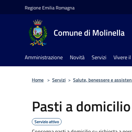
Salta al contenuto principale
Regione Emilia Romagna
Comune di Molinella
Amministrazione
Novità
Servizi
Vivere 
Home
>
Servizi
>
Salute, benessere e assisten
Pasti a domicilio
Servizio attivo
Consegna pasti a domicilio su richiesta a pers