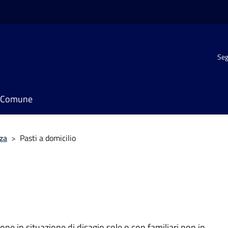
Seg
il Comune
za
>
Pasti a domicilio
one in situazione di disagio sole o con familiari non in