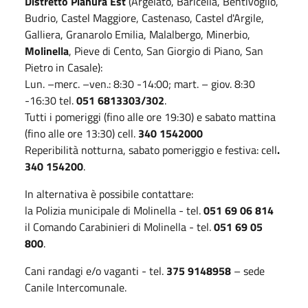
Distretto Pianura Est
(Argelato, Baricella, Bentivoglio,
Budrio, Castel Maggiore, Castenaso, Castel d'Argile,
Galliera, Granarolo Emilia, Malalbergo, Minerbio,
Molinella
, Pieve di Cento, San Giorgio di Piano, San
Pietro in Casale):
Lun. –merc. –ven.: 8:30 -14:00; mart. – giov. 8:30
-16:30 tel.
051 6813303/302
.
Tutti i pomeriggi (fino alle ore 19:30) e sabato mattina
(fino alle ore 13:30) cell.
340 1542000
Reperibilità notturna, sabato pomeriggio e festiva: cell
.
340 154200
.
In alternativa è possibile contattare:
la Polizia municipale di Molinella - tel.
051 69 06 814
il Comando Carabinieri di Molinella - tel.
051 69 05
800
.
Cani randagi e/o vaganti - tel.
375 9148958
– sede
Canile Intercomunale.