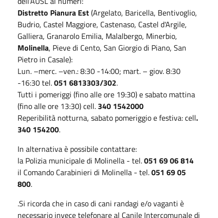
dell'AUSL ai numeri:
Distretto Pianura Est
(Argelato, Baricella, Bentivoglio,
Budrio, Castel Maggiore, Castenaso, Castel d'Argile,
Galliera, Granarolo Emilia, Malalbergo, Minerbio,
Molinella
, Pieve di Cento, San Giorgio di Piano, San
Pietro in Casale):
Lun. –merc. –ven.: 8:30 -14:00; mart. – giov. 8:30
-16:30 tel.
051 6813303/302
.
Tutti i pomeriggi (fino alle ore 19:30) e sabato mattina
(fino alle ore 13:30) cell.
340 1542000
Reperibilità notturna, sabato pomeriggio e festiva: cell
.
340 154200
.
In alternativa è possibile contattare:
la Polizia municipale di Molinella - tel.
051 69 06 814
il Comando Carabinieri di Molinella - tel.
051 69 05
800
.
.Si ricorda che in caso di cani randagi e/o vaganti è
necessario invece telefonare al Canile Intercomunale di