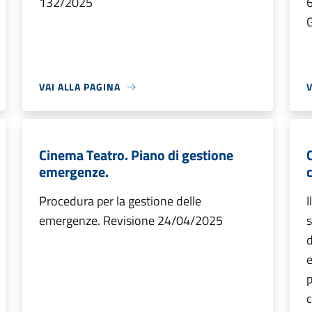
132/2025
6
G
VAI ALLA PAGINA
V
Cinema Teatro. Piano di gestione
emergenze.
Procedura per la gestione delle
I
emergenze. Revisione 24/04/2025
s
d
e
c