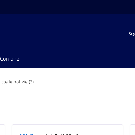
Seg
il Comune
utte le notizie (3)