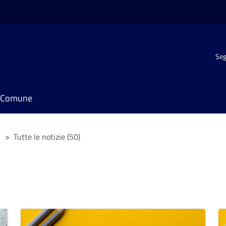
Seg
il Comune
>
Tutte le notizie (50)