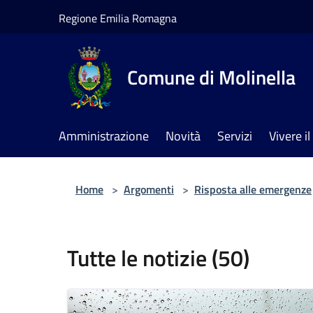
Salta al contenuto principale
Regione Emilia Romagna
Comune di Molinella
Amministrazione
Novità
Servizi
Vivere 
Home
>
Argomenti
>
Risposta alle emergenze
Tutte le notizie (50)