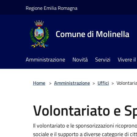
Salta al contenuto principale
Regione Emilia Romagna
Comune di Molinella
Amministrazione
Novità
Servizi
Vivere 
Home
>
Amministrazione
>
Uffici
>
Volontari
Volontariato e S
Il volontariato e le sponsorizzazioni ricopron
sociale e il supporto a diverse categorie di cit