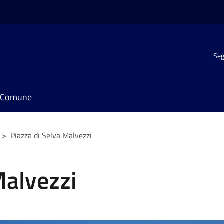
Seg
il Comune
>
Piazza di Selva Malvezzi
Malvezzi