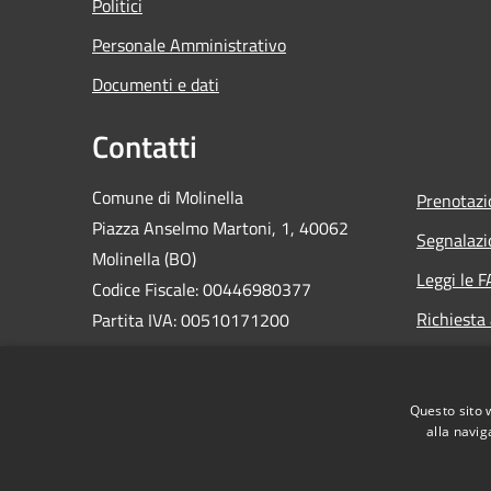
Politici
Personale Amministrativo
Documenti e dati
Contatti
Comune di Molinella
Prenotaz
Piazza Anselmo Martoni, 1, 40062
Segnalazi
Molinella (BO)
Leggi le 
Codice Fiscale: 00446980377
Richiesta
Partita IVA: 00510171200
PEC:
comune.molinella@cert.provincia.bo.it
Questo sito 
Centralino Unico: 0516906811
alla navig