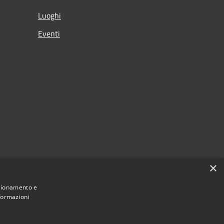
Luoghi
Eventi
×
nzionamento e
nformazioni