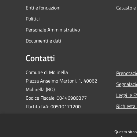
Enti e fondazioni
Catasto e
Politici
Personale Amministrativo
Documenti e dati
Contatti
Comune di Molinella
Prenotaz
Piazza Anselmo Martoni, 1, 40062
Segnalazi
Molinella (BO)
Leggi le 
Codice Fiscale: 00446980377
Richiesta
Partita IVA: 00510171200
PEC:
comune.molinella@cert.provincia.bo.it
Questo sito 
Centralino Unico: 0516906811