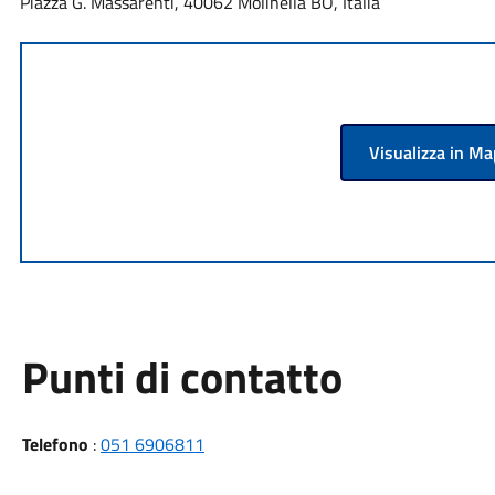
Piazza G. Massarenti, 40062 Molinella BO, Italia
Visualizza in M
Punti di contatto
Telefono
:
051 6906811