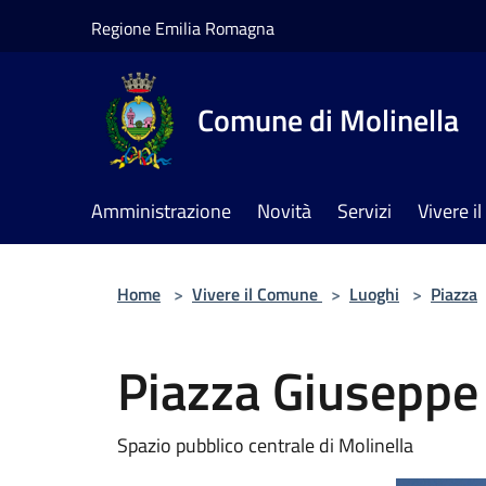
Salta al contenuto principale
Regione Emilia Romagna
Comune di Molinella
Amministrazione
Novità
Servizi
Vivere 
Home
>
Vivere il Comune
>
Luoghi
>
Piazza
Piazza Giuseppe
Spazio pubblico centrale di Molinella