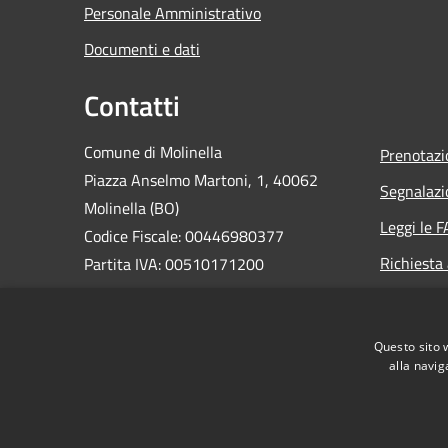
Personale Amministrativo
Documenti e dati
Contatti
Comune di Molinella
Prenotaz
Piazza Anselmo Martoni, 1, 40062
Segnalazi
Molinella (BO)
Leggi le 
Codice Fiscale: 00446980377
Richiesta
Partita IVA: 00510171200
PEC:
comune.molinella@cert.provincia.bo.it
Questo sito 
Centralino Unico: 0516906811
alla navig