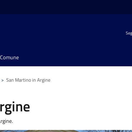
Seg
il Comune
>
San Martino in Argine
rgine
Argine.