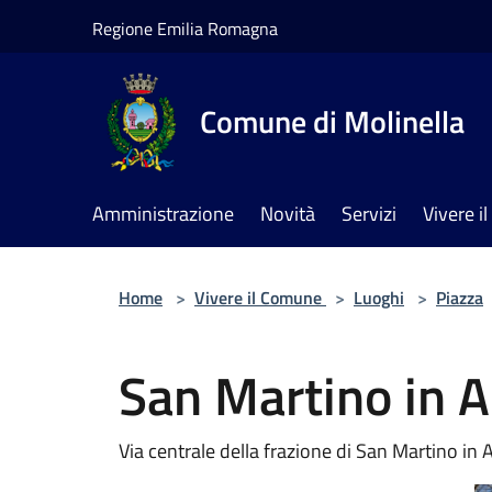
Salta al contenuto principale
Regione Emilia Romagna
Comune di Molinella
Amministrazione
Novità
Servizi
Vivere 
Home
>
Vivere il Comune
>
Luoghi
>
Piazza
San Martino in A
Via centrale della frazione di San Martino in 