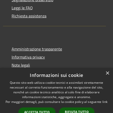
Leggi le FAQ
Richiesta assistenza
Amministrazione trasparente
Informativa privacy
Note legali
×
Dichiarazione di accessibilità
Informazioni sui cookie
Questo sito web utilizza cookie tecnici e assimilati strettamente
necessari al corretto funzionamento e alla navigazione del sito,
nonché un cookie tecnico analitico al solo fine di elaborare
informazioni statistiche, aggregate e anonime.
RSS
Copyright © 2026 • Comune di
Per maggiori dettagli, può consultare la cookie policy al seguente
link
Accessibilità
Molinella • Powered by
Privacy
Municipium
Accesso
•
RIFIUTA TUTTO
ACCETTA TUTTO