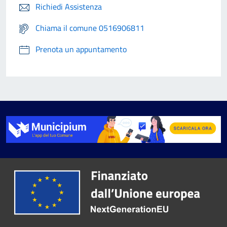
Richiedi Assistenza
Chiama il comune 0516906811
Prenota un appuntamento