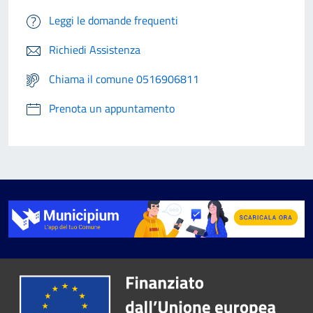
Leggi le domande frequenti
Richiedi Assistenza
Chiama il comune 0516906811
Prenota un appuntamento