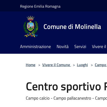
Salta al contenuto principale
Regione Emilia Romagna
Comune di Molinella
Amministrazione
Novità
Servizi
Vivere 
Home
>
Vivere il Comune
>
Luoghi
>
Campo 
Centro sportivo 
Campo calcio - Campo pallacanestro - Campo b