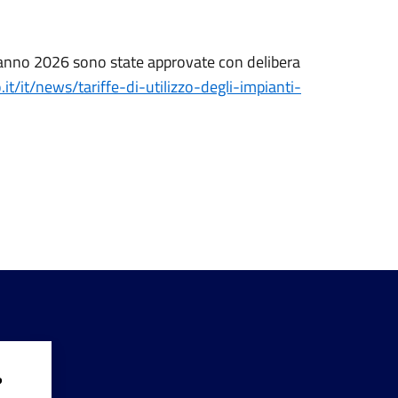
r l'anno 2026 sono state approvate con delibera
t/it/news/tariffe-di-utilizzo-degli-impianti-
?