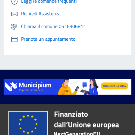
Leggi le domande frequenti
Richiedi Assistenza
Chiama il comune 0516906811
Prenota un appuntamento