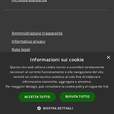
Amministrazione trasparente
Informativa privacy
Note legali
×
Dichiarazione di accessibilità
Informazioni sui cookie
Questo sito web utilizza cookie tecnici e assimilati strettamente
necessari al corretto funzionamento e alla navigazione del sito,
nonché un cookie tecnico analitico al solo fine di elaborare
informazioni statistiche, aggregate e anonime.
RSS
Copyright © 2026 • Comune di
Per maggiori dettagli, può consultare la cookie policy al seguente
link
Accessibilità
Molinella • Powered by
Privacy
Municipium
Accesso
•
RIFIUTA TUTTO
ACCETTA TUTTO
Cookie
redazione
Mappa del sito
MOSTRA DETTAGLI