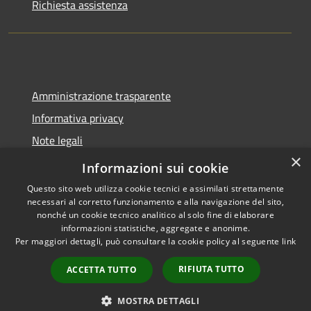
Richiesta assistenza
Amministrazione trasparente
Informativa privacy
Note legali
×
Dichiarazione di accessibilità
Informazioni sui cookie
Questo sito web utilizza cookie tecnici e assimilati strettamente
necessari al corretto funzionamento e alla navigazione del sito,
nonché un cookie tecnico analitico al solo fine di elaborare
informazioni statistiche, aggregate e anonime.
RSS
Copyright © 2026 • Comune di
Per maggiori dettagli, può consultare la cookie policy al seguente
link
Accessibilità
Molinella • Powered by
Privacy
Municipium
Accesso
•
RIFIUTA TUTTO
ACCETTA TUTTO
Cookie
redazione
Mappa del sito
MOSTRA DETTAGLI