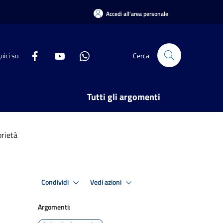
Accedi all'area personale
uici su
Cerca
Tutti gli argomenti
prietà
Condividi
Vedi azioni
Argomenti: