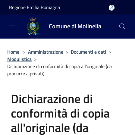
Salta al contenuto principale
Regione Emilia Romagna
Comune di Molinella
Home
>
Amministrazione
>
Documenti e dati
>
Modulistica
>
Dichiarazione di conformità di copia all'originale (da
produrre a privati)
Dichiarazione di
conformità di copia
all'originale (da