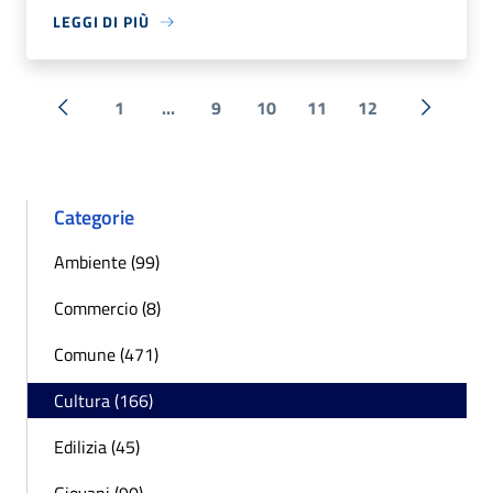
LEGGI DI PIÙ
1
...
9
10
11
12
« Precedente
Successi
Categorie
Ambiente (99)
Commercio (8)
Comune (471)
Cultura (166)
Edilizia (45)