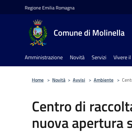
Salta al contenuto principale
Regione Emilia Romagna
Comune di Molinella
Amministrazione
Novità
Servizi
Vivere 
Home
>
Novità
>
Avvisi
>
Ambiente
>
Centr
Centro di raccolta
nuova apertura 