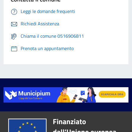
Leggi le domande frequenti
Richiedi Assistenza
Chiama il comune 0516906811
Prenota un appuntamento