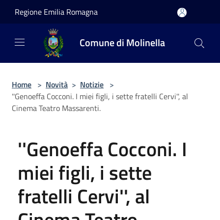
Salta al contenuto principale
Regione Emilia Romagna
Comune di Molinella
Home
>
Novità
>
Notizie
>
''Genoeffa Cocconi. I miei figli, i sette fratelli Cervi'', al
Cinema Teatro Massarenti.
''Genoeffa Cocconi. I
miei figli, i sette
fratelli Cervi'', al
Cinema Teatro