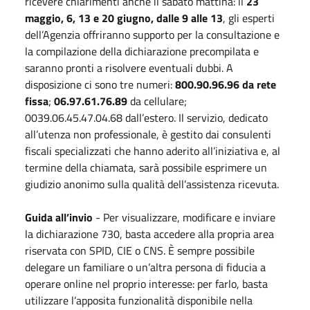
ricevere chiarimenti anche il sabato mattina: il
23
maggio, 6, 13 e 20 giugno, dalle 9 alle 13
, gli esperti
dell’Agenzia offriranno supporto per la consultazione e
la compilazione della dichiarazione precompilata e
saranno pronti a risolvere eventuali dubbi. A
disposizione ci sono tre numeri:
800.90.96.96
da rete
fissa
;
06.97.61.76.89
da cellulare;
0039.06.45.47.04.68 dall’estero. Il servizio, dedicato
all’utenza non professionale, è gestito dai consulenti
fiscali specializzati che hanno aderito all’iniziativa e, al
termine della chiamata, sarà possibile esprimere un
giudizio anonimo sulla qualità dell’assistenza ricevuta.
Guida all’invio
- Per visualizzare, modificare e inviare
la dichiarazione 730, basta accedere alla propria area
riservata con SPID, CIE o CNS. È sempre possibile
delegare un familiare o un’altra persona di fiducia a
operare online nel proprio interesse: per farlo, basta
utilizzare l’apposita funzionalità disponibile nella