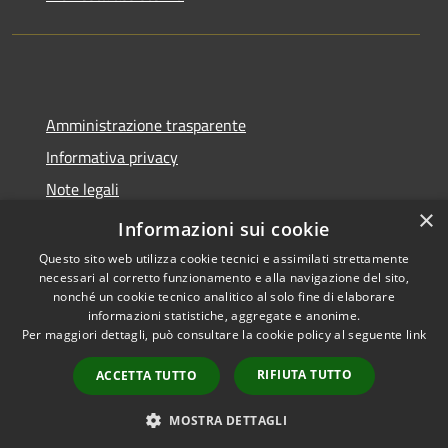
Amministrazione trasparente
Informativa privacy
Note legali
×
Dichiarazione di accessibilità
Informazioni sui cookie
Questo sito web utilizza cookie tecnici e assimilati strettamente
necessari al corretto funzionamento e alla navigazione del sito,
nonché un cookie tecnico analitico al solo fine di elaborare
informazioni statistiche, aggregate e anonime.
RSS
Copyright © 2026 • Comune di
Per maggiori dettagli, può consultare la cookie policy al seguente
link
Accessibilità
Molinella • Powered by
Privacy
Municipium
Accesso
•
RIFIUTA TUTTO
ACCETTA TUTTO
Cookie
redazione
Mappa del sito
MOSTRA DETTAGLI