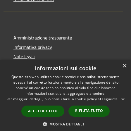
Amministrazione trasparente
Informativa privacy
Note legali
×
Dichiarazione di accessibilità
Informazioni sui cookie
Questo sito web utilizza cookie tecnici e assimilati strettamente
necessari al corretto funzionamento e alla navigazione del sito,
nonché un cookie tecnico analitico al solo fine di elaborare
informazioni statistiche, aggregate e anonime.
RSS
Copyright © 2026 • Comune di
Per maggiori dettagli, può consultare la cookie policy al seguente
link
Accessibilità
Molinella • Powered by
Privacy
Municipium
Accesso
•
RIFIUTA TUTTO
ACCETTA TUTTO
Cookie
redazione
Mappa del sito
MOSTRA DETTAGLI