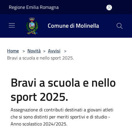
Salta al contenuto principale
Regione Emilia Romagna
Comune di Molinella
Home
>
Novità
>
Avvisi
>
Bravi a scuola e nello sport 2025.
Bravi a scuola e nello
sport 2025.
Assegnazione di contributi destinati a giovani atleti
che si sono distinti per meriti sportivi e di studio -
Anno scolastico 2024/2025.