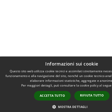
Informazioni sui cookie
Questo sito web utilizza cookie tecnici e assimilati strettamente neces
funzionamento e alla navigazione del sito, nonché un cookie tecnico analit
elaborare informazioni statistiche, aggregate e anonime
Per maggiori dettagli, può consultare la cookie policy al segu
RIFIUTA TUTTO
ACCETTA TUTTO
MOSTRA DETTAGLI