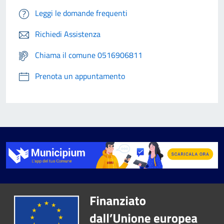
Leggi le domande frequenti
Richiedi Assistenza
Chiama il comune 0516906811
Prenota un appuntamento