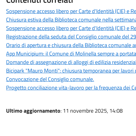
Sospensione accesso libero per Carte d'Identità (CIE) e R
Chiusura estiva della Biblioteca comunale nella settiman
Sospensione accesso libero per Carte d'Identità (CIE) e R
Registrazione della seduta del Consiglio comunale del 29
Orario di apertura e chiusura della Biblioteca comunale 
App Municipium: il Comune di Molinella sempre a portat
Domande di assegnazione di alloggi di edilizia residenzia
Bicipark "Mauro Monti": chiusura temporanea per lavori 
Convocazione del Consiglio comunale.
Progetto conciliazione vita-lavoro per la frequenza dei Ce
Ultimo aggiornamento
: 11 novembre 2025, 14:08