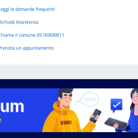
Leggi le domande frequenti
Richiedi Assistenza
Chiama il comune 0516906811
Prenota un appuntamento