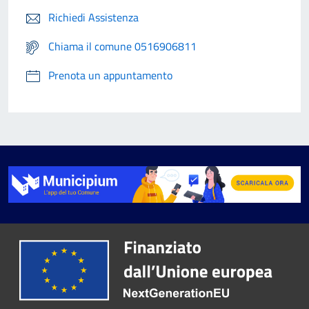
Richiedi Assistenza
Chiama il comune 0516906811
Prenota un appuntamento