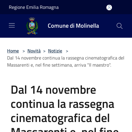
Salta al contenuto principale
Regione Emilia Romagna
Comune di Molinella
Home
>
Novità
>
Notizie
>
Dal 14 novembre continua la rassegna cinematografica del
Massarenti e, nel fine settimana, arriva "Il maestro".
Dal 14 novembre
continua la rassegna
cinematografica del
Massarenti e, nel fine