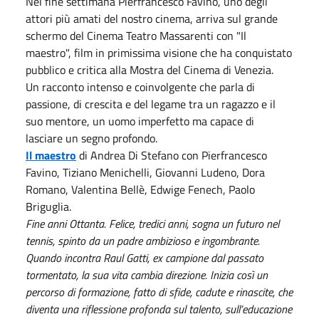
Nel fine settimana Pierfrancesco Favino, uno degli
attori più amati del nostro cinema, arriva sul grande
schermo del Cinema Teatro Massarenti con "Il
maestro", film in primissima visione che ha conquistato
pubblico e critica alla Mostra del Cinema di Venezia.
Un racconto intenso e coinvolgente che parla di
passione, di crescita e del legame tra un ragazzo e il
suo mentore, un uomo imperfetto ma capace di
lasciare un segno profondo.
Il maestro
di Andrea Di Stefano con Pierfrancesco
Favino, Tiziano Menichelli, Giovanni Ludeno, Dora
Romano, Valentina Bellè, Edwige Fenech, Paolo
Briguglia.
Fine anni Ottanta. Felice, tredici anni, sogna un futuro nel
tennis, spinto da un padre ambizioso e ingombrante.
Quando incontra Raul Gatti, ex campione dal passato
tormentato, la sua vita cambia direzione. Inizia così un
percorso di formazione, fatto di sfide, cadute e rinascite, che
diventa una riflessione profonda sul talento, sull’educazione