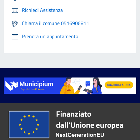
Richiedi Assistenza
Chiama il comune 0516906811
Prenota un appuntamento