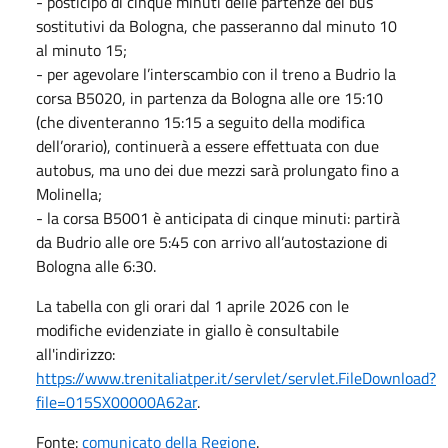
- posticipo di cinque minuti delle partenze dei bus
sostitutivi da Bologna, che passeranno dal minuto 10
al minuto 15;
- per agevolare l’interscambio con il treno a Budrio la
corsa B5020, in partenza da Bologna alle ore 15:10
(che diventeranno 15:15 a seguito della modifica
dell’orario), continuerà a essere effettuata con due
autobus, ma uno dei due mezzi sarà prolungato fino a
Molinella;
- la corsa B5001 è anticipata di cinque minuti: partirà
da Budrio alle ore 5:45 con arrivo all’autostazione di
Bologna alle 6:30.
La tabella con gli orari dal 1 aprile 2026 con le
modifiche evidenziate in giallo è consultabile
all'indirizzo:
https://www.trenitaliatper.it/servlet/servlet.FileDownload?
file=015SX00000A62ar
.
Fonte:
comunicato della Regione
.