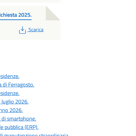
richiesta 2025.
PDF
Scarica
esidenze.
a di Ferragosto.
esidenze.
 luglio 2026.
anno 2026.
a di smartphone.
le pubblica (ERP).
di manutenzione straordinaria.