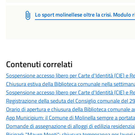
Lo sport molinellese oltre la crisi. Modulo 
Contenuti correlati
Sospensione accesso libero per Carte d'Identità (CIE) e R
Chiusura estiva della Biblioteca comunale nella settiman
Sospensione accesso libero per Carte d'Identità (CIE) e R
Registrazione della seduta del Consiglio comunale del 29
Orario di apertura e chiusura della Biblioteca comunale 
App Municipium: il Comune di Molinella sempre a portat
Domande di assegnazione di alloggi di edilizia residenzia
Bicipark "Mauro Monti": chiusura temporanea per lavori 