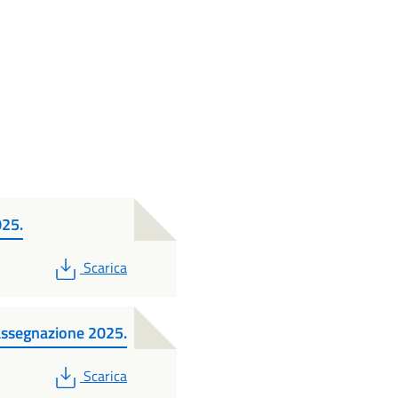
025.
PDF
Scarica
i assegnazione 2025.
PDF
Scarica