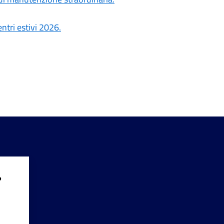
ntri estivi 2026.
?