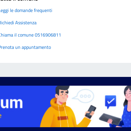
Leggi le domande frequenti
Richiedi Assistenza
Chiama il comune 0516906811
Prenota un appuntamento