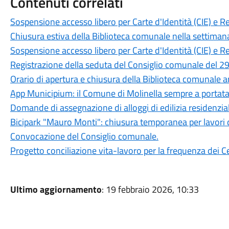
Contenuti correlati
Sospensione accesso libero per Carte d'Identità (CIE) e R
Chiusura estiva della Biblioteca comunale nella settiman
Sospensione accesso libero per Carte d'Identità (CIE) e R
Registrazione della seduta del Consiglio comunale del 29
Orario di apertura e chiusura della Biblioteca comunale 
App Municipium: il Comune di Molinella sempre a portat
Domande di assegnazione di alloggi di edilizia residenzia
Bicipark "Mauro Monti": chiusura temporanea per lavori 
Convocazione del Consiglio comunale.
Progetto conciliazione vita-lavoro per la frequenza dei Ce
Ultimo aggiornamento
: 19 febbraio 2026, 10:33