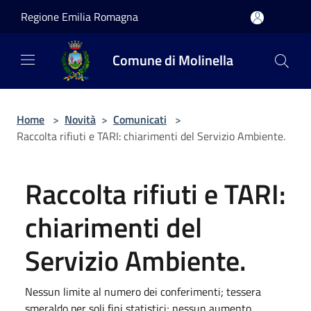
Salta al contenuto principale
Regione Emilia Romagna
Comune di Molinella
Home
>
Novità
>
Comunicati
>
Raccolta rifiuti e TARI: chiarimenti del Servizio Ambiente.
Raccolta rifiuti e TARI:
chiarimenti del
Servizio Ambiente.
Nessun limite al numero dei conferimenti; tessera
smeraldo per soli fini statistici; nessun aumento