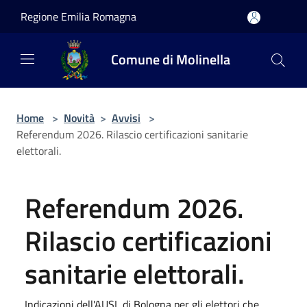
Salta al contenuto principale
Regione Emilia Romagna
Comune di Molinella
Home
>
Novità
>
Avvisi
>
Referendum 2026. Rilascio certificazioni sanitarie
elettorali.
Referendum 2026.
Rilascio certificazioni
sanitarie elettorali.
Indicazioni dell'AUSL di Bologna per gli elettori che