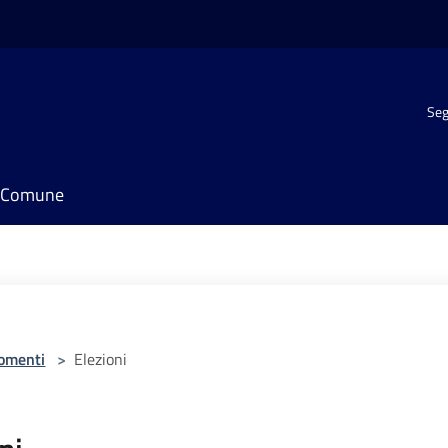
Seg
il Comune
omenti
>
Elezioni